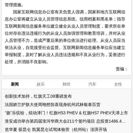
管理措施。
国家互联网信息办公室有关负责人强调，国家和地方互联网信
息办公室将建立从业人员管理信息系统、信用档案和黑名单；指导
互联网新闻信息服务单位建立健全从业人员管理制度，要求所在单
位对存在违法违规行为的从业人员加强管理和教育培训，并对从业
人员管理不力，造成严重后果的单位依法进行处理。从业人员应当
依法从业，自觉接受社会监督。互联网新闻信息服务单位应当建立
举报制度，及时了解从业人员违法违规和不良从业行为，妥善进行
处理，并消除不良影响。
责编：
新闻
娱乐
财经
汽车
女性
创新技术加持，红旗天工08重磅发布
法国娇兰护肤大使周翊然惊喜现身杭州武林银泰百货
“旗”乐缤纷，炫动津门！红旗HS3 PHEV & 红旗HS7 PHEV天津上市
淮安成功举办第四届淮河华商大会211个签约项目 总投资1486.4亿元
览华夏 驭昆仑 凯翼昆仑试驾体验营（杭州站）澎湃开场