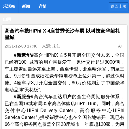
乐活衡
新闻
详情
返回上页
山网
高合汽车携HiPhi X 4座首秀长沙车展 以科技豪华献礼
星城
2021-12-09 17:46
来源: 未知
A+
#
新豪华#
高合HiPhiX 自5月开启全国交付以来，全国
已经有100+城市的用户喜提爱车，累计交付超过3000辆，
车主覆盖面最远东至上海，西至伊犁，北至哈尔滨，南至三
亚。9月份销量成绩在豪华纯电榜单上位列第一，超过保时
捷。4座车型8月开启全国交付，80万价格刷新了中国豪华
电动品牌“天花板”。
#
新服务#
高合汽车直达用户的全生命周期服务体系，
已在全国18城布局35家高合体验店HiPhi Hub。同时，高合
交付中心HiPhi Delivery Center、高合服务中心HiPhi
Service Center与授权钣喷中心也在全国各地铺开，现已有
66个高合服务网点覆盖全国28座城市，年底超120家，为用