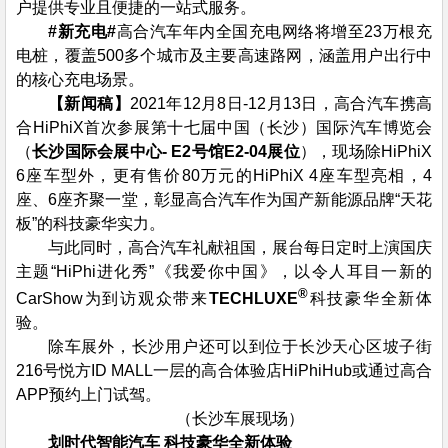
户提供专业且便捷的一站式服务。
​#
新充电#
高合汽车年内全国充电网络将增至23万根充
电桩，覆盖500多个城市及主要高速路网，涵盖用户出行中
的核心充电场景。
【新闻稿】
2021年12月8日-12月13日，高合汽车携高
合HiPhiX首次参展第十七届中国（长沙）国际汽车博览会
（
长沙国际会展中心- E2号馆E2-04展位
），现场除HiPhiX
6座车型外，更有售价80万元的HiPhiX 4座车型亮相，4
座、6座齐聚一堂，彰显高合汽车作为国产新能源品牌“天花
板”的科技豪华实力。
与此同时，高合汽车礼献祖国，展台每日定时上演国庆
主题“HiPhi进化秀”《我爱你中国》，以令人耳目一新的
®
CarShow为到访观众带来
TECHLUXE
科技豪华全新体
验。
除车展外，长沙用户还可以到位于长沙天心区坡子街
216号悦方ID MALL一层的高合体验店HiPhiHub或通过高合
APP预约上门试驾。
（长沙车展现场）
划时代智能汽车 科技豪华全新体验