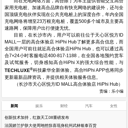
而在充电网络方面，高合除了为车主提供智能交互高合
家用充电桩、加速高合品牌自有快充网络的建设外，还与全
国顶级充电伙伴实现在公共充电桩上的深度合作，年内全国
充电网络将增至23万根充电桩，覆盖500多个城市及主要高
速路网，保障用户出行便捷无忧。
目前，在长沙市内，用户可以前往位于天心区悦方ID
MALL一层的高合体验店 HiPhi Hub了解更多高合信息，而
全国用户可前往就近高合体验店HiPhi Hub，也可以通过高
合7×24小时客服电话400-817-1188，在全国各地预约赏车
及试驾服务，切身感知高合HiPhi X的强大综合性能，与
®
TECHLUXE
科技豪华全新体验。高合HiPhi APP也将同步
更新最新品牌资讯，并提供相关体验服务信息。
（长沙市天心区悦方ID MALL高合体验店 HiPhi Hub）
责编：乐小编
新闻
娱乐
财经
汽车
女性
创新技术加持，红旗天工08重磅发布
法国娇兰护肤大使周翊然惊喜现身杭州武林银泰百货