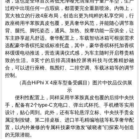
场，这也是全球首次将低光泽哑光清漆用于量产车型，生产
过程中出现任何一点瑕疵，都需要完全重新喷涂。内饰上，
宽大独立的行政4座布局，创造出更为纯粹的私享空间，行
政座椅用半苯胺真皮包覆，更具奢华风范，并能随心调节靠
背、腿托、脚托姿态，通风、加热、按摩功能一应俱全，让
车主静享超凡舒适。奢华配置上，车载智动冰箱可根据需求
选配豪华香槟托架或标准托盘，其中，豪华香槟杯托加香槟
杯缓缓电动推送，营造满满仪式感，为车主随时开启尊贵精
致的生活。8英寸的后排高清触控屏将科技与优雅精妙融
合，可以进行座椅、氛围灯、二排空调、车载冰箱等的调节
控制。
（高合HiPhi X 4座车型备受瞩目）图片中饮品仅供展
示
便利性配置上，同样采用半苯胺真皮包覆的后排中央扶
手，配备有2个type-C充电口、弹出式杯托、手机槽等实用
设计，贴心周到。此外，还有车轮悬浮立标、中央扶手贵金
属定制按键、第二排桌板、进口羊毛精编地毯等私享奢华配
置，以内外兼修的专属科技豪华激发“破晓者”们探索与创造
的无限潜能。