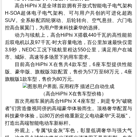
高合HiPhi X是全球首款拥有开放式智能电子电气架构
H-SOA超体电子电气架构、可与用户共创的可进化超跑
SUV。全系标配四轮驱动、后轮转向、空气悬挂、六门电
控高合展翼门，为用户带来科技豪华的选择。
动力与续航上，高合HiPhi X搭载440千瓦的高性能前
后双电机以及97千瓦·时大容量电池，百公里加速最快仅需
3.9秒，NEDC工况下续航里程达550公里，满足用户在城
市、城际、高速等多场景下的用车需求。
目前高合HiPhi X在售共4款车型，6座车型提供性能
版、豪华版、旗舰版3款配置，售价为57万至68万元，4座
旗舰版1款车型，售价为80万元。
（高合HiPhi X在售车型价格）
首次亮相车展的高合HiPhi X 4座车型，则是专为“破晓
者”们营造傲视同侪的高端豪华体验而生。顶格奢华配置与
科技豪华体验，以80万的价格重新定义电动豪华“天花板”，
打造出高端智能电动车新标杆。
外观上，专属“钛金灰”车色，彰显低调奢华与强大气