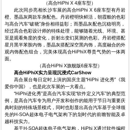
（高合HiPhi X 4座车型）
此次同步亮相长沙车展的高合HiPhi X 6座车型有丹岩
橙、墨晶灰两款车身配色。丹岩橙明快鲜活，朝霞般的色彩
与高合汽车“破晓”身份相得益彰；而墨晶灰配色沉稳明亮，
经过高合色彩设计师的特殊处理，能够随着光线、环境、甚
至是观看角度的变化，折射出变幻莫测的色彩。丹岩橙搭配
星月黑半苯胺内饰，墨晶灰搭配深空黑内饰，高度融合的外
观内饰配色组合，完美体现高合HiPhiX尊贵气势的一体两
面。
（高合HiPhi X旗舰版6座车型）
高合HiPhiX实力呈现沉浸式CarShow
高合展台每日定时上演的国庆主题“HiPhi 进化秀”《我
爱你中国》，也是此次车展的一大看点。
“HiPhi进化秀”是高合汽车实现“软件定义汽车”的典型范
例，是高合汽车专为用户开发和创作的能用于节日与重要庆
典时刻的特殊场景模式，同时也彰显出高合汽车基于全球领
先的H-SOA超体电子电气架构下的划时代的前瞻智能及卓
越科技实力。
基于H-SOA超体电子电气架构，HiPhi X通过软件编程