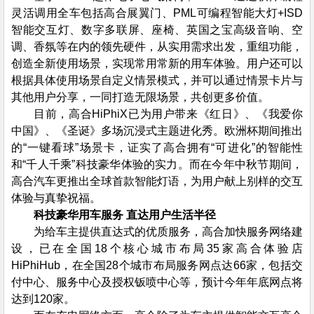
灵活调用全车包括高合展翼门、PML可编程智能大灯+ISD
智能交互灯、数字多联屏、座椅、英国之宝高级音响、空
调、香氛等在内的领先硬件，从实用需求出发，重组功能，
创造全新使用场景，实现常用常新的用车体验。用户还可以
根据具体使用场景自定义情景模式，并可以通过情景卡片与
其他用户分享，一同打造无限场景，共创更多价值。
目前，高合HiPhiX已为用户带来《红日》、《我爱你
中国》、《圣诞》多场沉浸式主题进化秀。欧洲杯期间推出
的“一键看球”场景卡，证实了高合拥有“可进化”的智能性
和“千人千乘”科技豪华体验的实力。而在今年中秋节期间，
高合汽车更推出全球首款智能灯语，为用户献上别样的交互
体验与真挚祝福。
科技豪华用车服务 直达用户生活半径
为给车主提供直达式的优质服务，高合加快服务网络建
设，已在全国18个核心城市布局35家高合体验店
HiPhiHub，在全国28个城市布局服务网点达66家，包括交
付中心、服务中心及授权钣喷中心等，预计今年年底网点将
达到120家。